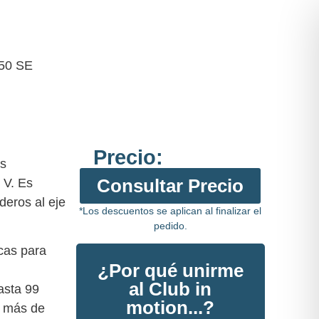
C50 SE
Precio:
as
Consultar Precio
 V. Es
deros al eje
*Los descuentos se aplican al finalizar el
pedido.
cas para
¿Por qué unirme
al Club in
asta 99
motion...?
9 más de