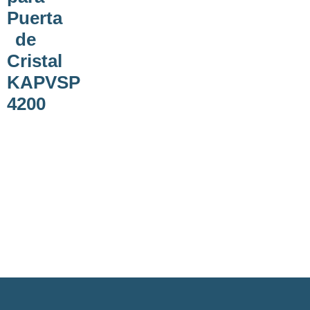
Puerta
de
Cristal
KAPVSP
4200