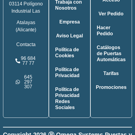
Trabaja con
03114 Polígono
Nosotros
Industrial Las
Ver Pedido
Empresa
Atalayas
Hacer
(Alicante)
Pedido
Aviso Legal
Contacta
Catálogos
Política de
de Puertas
Cookies
96 684
Automáticas
77 77
Política de
Tarifas
Privacidad
645
297
307
Promociones
Política de
Privacidad
Redes
Sociales
Copyright 2026 Ⓡ Omega Systems Puertas y