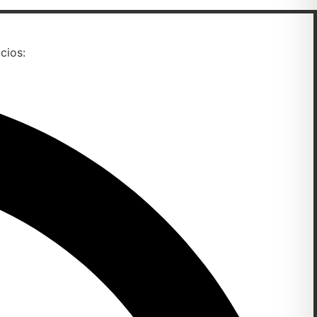
cios: