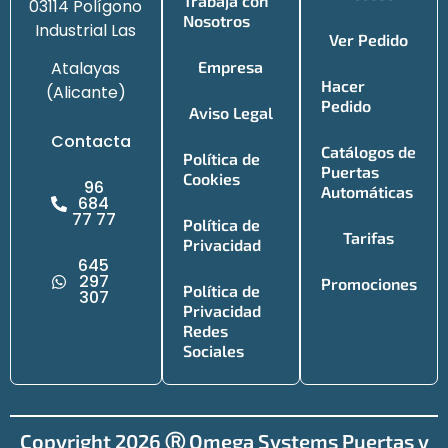
Trabaja con
03114 Polígono
Nosotros
Industrial Las
Ver Pedido
Atalayas
Empresa
Hacer
(Alicante)
Pedido
Aviso Legal
Contacta
Catálogos de
Política de
Puertas
Cookies
96
Automáticas
684
77 77
Política de
Tarifas
Privacidad
645
297
Promociones
Política de
307
Privacidad
Redes
Sociales
Copyright 2026 Ⓡ Omega Systems Puertas y