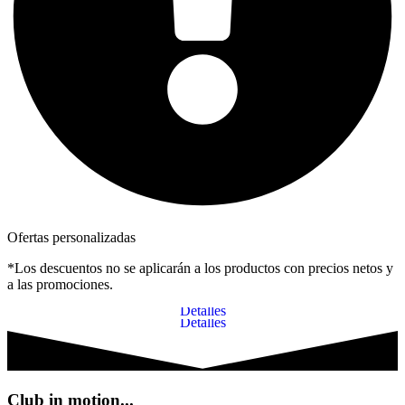
Ofertas personalizadas
*Los descuentos no se aplicarán a los productos con precios netos y
a las promociones.
Puerta Acorazada Start
Puerta Blindada Antibalas Magnum FB4
Detalles
Detalles
Club in motion...