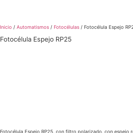
Ir
al
Inicio
/
Automatismos
/
Fotocélulas
/ Fotocélula Espejo RP
contenido
Fotocélula Espejo RP25
Fotocélula Espejo RP25, con filtro polarizado, con espejo re